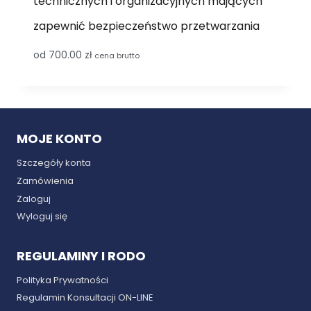
technicznych i organizacyjnych mających
zapewnić bezpieczeństwo przetwarzania
od
700.00
zł
cena brutto
MOJE KONTO
Szczegóły konta
Zamówienia
Zaloguj
Wyloguj się
REGULAMINY I RODO
Polityka Prywatności
Regulamin Konsultacji ON-LINE