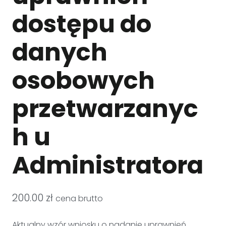
dostępu do
danych
osobowych
przetwarzanyc
h u
Administratora
200.00
zł
cena brutto
Aktualny wzór wniosku o nadanie uprawnień