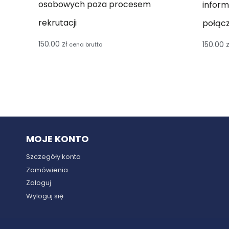
osobowych poza procesem
inform
rekrutacji
połącz
150.00
zł
150.00
z
cena brutto
MOJE KONTO
Szczegóły konta
Zamówienia
Zaloguj
Wyloguj się