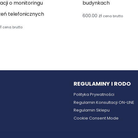
acji o monitoringu
budynkach
eń telefonicznych
600.00
zł
cena brutto
ł
cena brutto
REGULAMINY I RODO
Polityka Prywatności
Regulamin Konsultacji ON-LINE
Regulamin Sklepu
Cookie Consent Mode