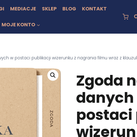
GI
MEDIACJE
SKLEP
BLOG
KONTAKT
MOJE KONTO
h w postaci publikacji wizerunku z nagrania filmu wraz z klauzu
Zgoda n
danych
postaci 
wizerun